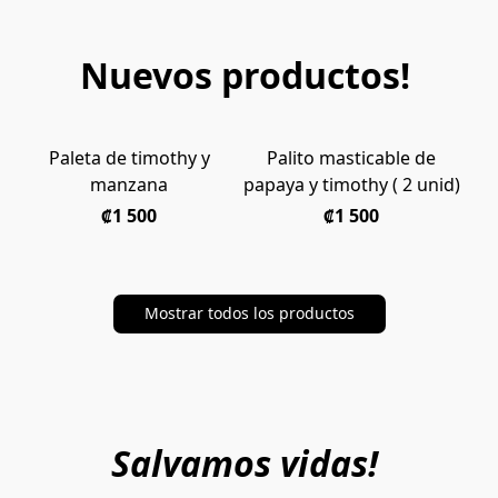
Nuevos productos!
Paleta de timothy y
Palito masticable de
REGRESO !
NUEVO!
manzana
papaya y timothy ( 2 unid)
₡1 500
₡1 500
Mostrar todos los productos
Salvamos vidas!