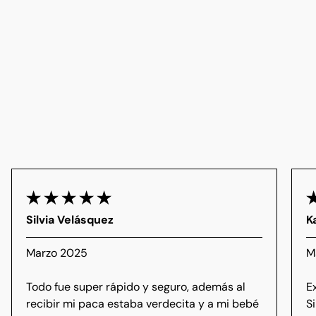
Silvia Velásquez
K
Marzo 2025
M
Todo fue super rápido y seguro, además al
E
recibir mi paca estaba verdecita y a mi bebé
S